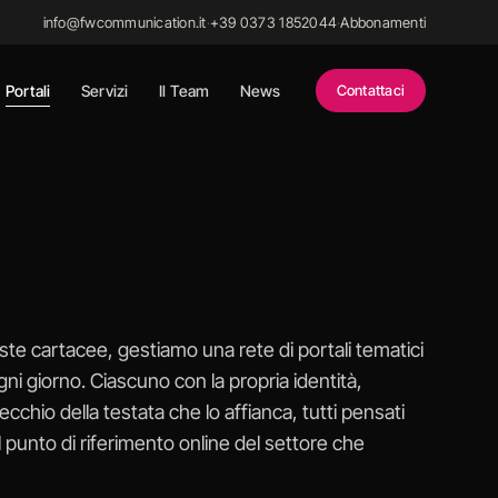
info@fwcommunication.it
·
+39 0373 1852044
·
Abbonamenti
Portali
Servizi
Il Team
News
Contattaci
iviste cartacee, gestiamo una rete di portali tematici
gni giorno. Ciascuno con la propria identità,
cchio della testata che lo affianca, tutti pensati
l punto di riferimento online del settore che