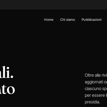
Home
Chi siamo
Pubblicazioni
li.
Oltre alle r
to
aggiornati o
ciascuno spe
per essere i
presidia.