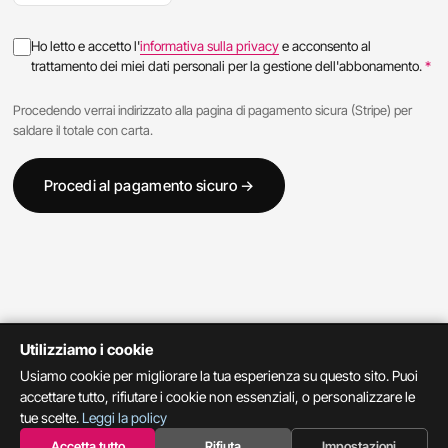
Ho letto e accetto l'
informativa sulla privacy
e acconsento al
trattamento dei miei dati personali per la gestione dell'abbonamento.
*
Procedendo verrai indirizzato alla pagina di pagamento sicura (Stripe) per
saldare il totale con carta.
Procedi al pagamento sicuro →
Utilizziamo i cookie
FW Communication
Usiamo cookie per migliorare la tua esperienza su questo sito. Puoi
divisione di Fritz Walter srl · www.fwcommunication.it
accettare tutto, rifiutare i cookie non essenziali, o personalizzare le
tue scelte.
Leggi la policy
© 2026 Fritz Walter srl · Tutti i diritti riservati
·
Privacy
·
Cookie
Accetta tutto
Rifiuta
Impostazioni