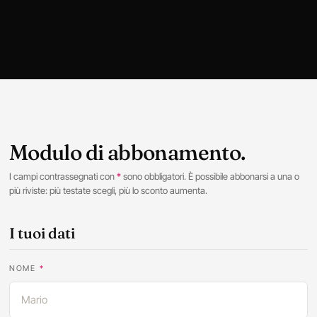
Modulo di abbonamento.
I campi contrassegnati con
*
sono obbligatori. È possibile abbonarsi a una o
più riviste: più testate scegli, più lo sconto aumenta.
I tuoi dati
NOME
*